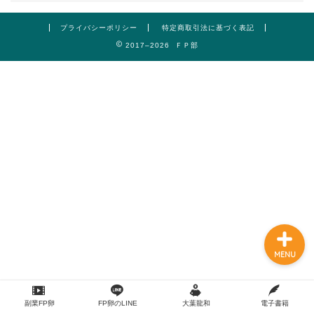
プライバシーポリシー
特定商取引法に基づく表記
2017–2026 ＦＰ部
【副業FP卵】体験講義動画
３本150分以上
プロフィール
MENU
副業FP卵
FP卵のLINE
大葉龍和
電子書籍