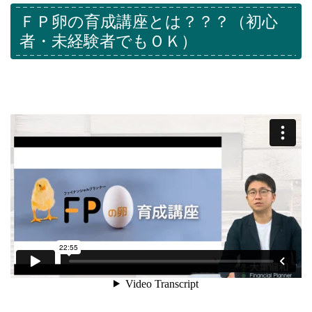
ＦＰ卵の育成講座とは？？？（初心
者・未経験者でもＯＫ）