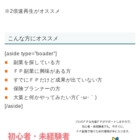
※2倍速再生がオススメ
こんな方にオススメ
[aside type=”boader”]
■
副業を探している方
■
ＦＰ副業に興味がある方
■
すでにＦＰだけど成果が出ていない方
■
保険プランナーの方
■
大葉と何かやってみたい方(´･ω･｀)
[/aside]