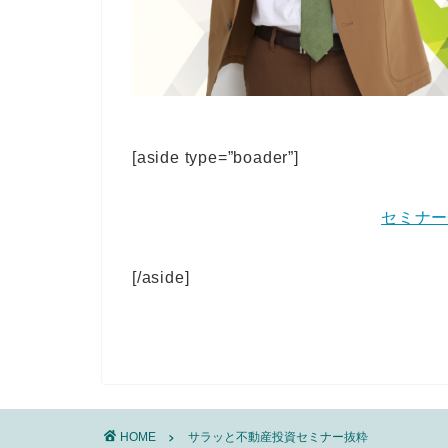
[aside type=”boader”]
セミナ
[/aside]
HOME
サラッと不動産投資セミナー抜粋