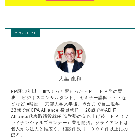
ABOUT ME
大葉 龍和
FP歴12年以上 ■ちょっと変わったＦＰ、 ＦＰ卵の育
成、 ビジネスコンサルタント、 セミナー講師・・・な
どなど ■略歴 京都大学入学後、６か月で自主退学
23歳で㈱CPA Alliance 役員就任 28歳で㈱ADIF
Alliance代表取締役就任 進学塾の立ち上げ後、ＦＰ（フ
ァイナンシャルプランナー）業を開始。クライアントは
個人から法人と幅広く、相談件数は１０００件以上にの
ぼる。