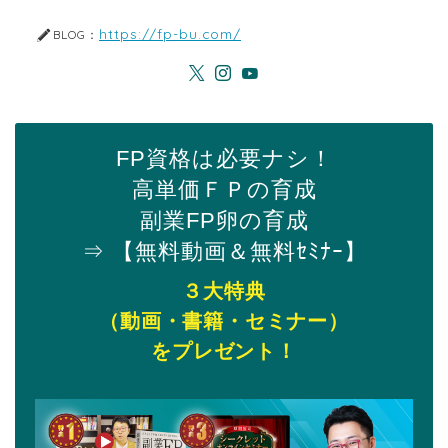
https://fp-bu.com/
BLOG：
FP資格は必要ナシ！
高単価ＦＰの育成
副業FP卵の育成
⇒ 【無料動画＆無料ｾﾐﾅｰ】
３大特典
（動画・書籍・セミナー）
をプレゼント！