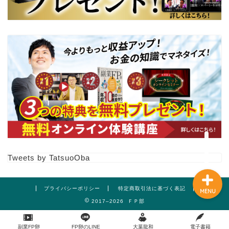
【副業FP卵】体験講義動画
３本150分以上
プロフィール
Tweets by TatsuoOba
プライバシーポリシー
特定商取引法に基づく表記
MENU
2017–2026 ＦＰ部
副業FP卵
FP卵のLINE
大葉龍和
電子書籍