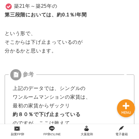
築21年～築25年の
第三段階においては、約0.1％/年間
という形で、
そこからは下げ止まっているのが
分かるかと思います。
【副業FP卵】体験講義動画
３本150分以上
プロフィール
上記のデータでは、シングルの
ワンルームマンションの家賃は、
最初の家賃からザックリ
MENU
約８０％で下げ止まっている
のですが、ここは敢えて、
約７０％まで積極的に下がる
副業FP卵
FP卵のLINE
大葉龍和
電子書籍