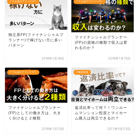
ＦＰお金のアドバイザー
ＦＰお金のアドバイザー
独立系FP(ファイナンシャルプ
ファイナンシャルプランナー
ランナー)で稼げない方に多い
(FP)の資格の種類で収入は変
パターン
わるのか？
2018年1月18日
2018年1月15日
ＦＰお金のアドバイザー
不動産投資
ファイナンシャルプランナー
返済比率って何？！ワンルー
(FP)としての働き方は、大き
ムマンション投資とマイホー
く分けると２種類
ム購入は両立できるの？
2018年1月15日
2017年9月23日