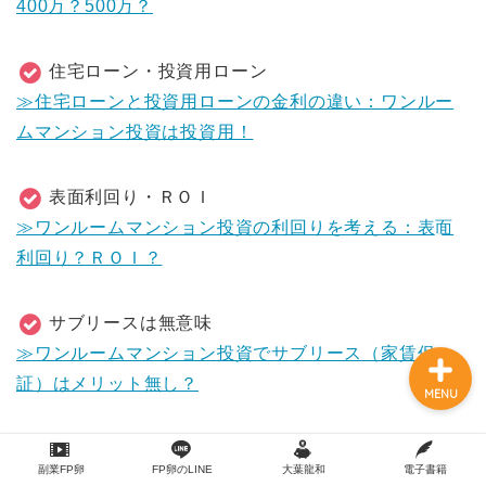
400万？500万？
住宅ローン・投資用ローン
≫住宅ローンと投資用ローンの金利の違い：ワンルー
ムマンション投資は投資用！
【副業FP卵】体験講義動画
表面利回り・ＲＯＩ
３本150分以上
≫ワンルームマンション投資の利回りを考える：表面
利回り？ＲＯＩ？
プロフィール
サブリースは無意味
≫ワンルームマンション投資でサブリース（家賃保
証）はメリット無し？
MENU
建物管理と賃貸管理
副業FP卵
FP卵のLINE
大葉龍和
電子書籍
≫賃貸管理と建物管理｜やることが無い！？ワンルー